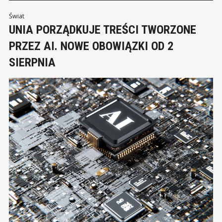
roku państwa Unii Europejskiej powinny stosować przepisy
wdrażające dyrektywę o prawie do naprawy. Zamiast
Świat
UNIA PORZĄDKUJE TREŚCI TWORZONE
PRZEZ AI. NOWE OBOWIĄZKI OD 2
SIERPNIA