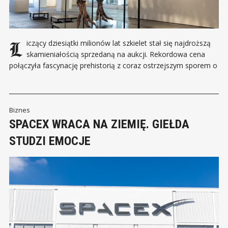
Liczący dziesiątki milionów lat szkielet stał się najdroższą
skamieniałością sprzedaną na aukcji. Rekordowa cena
połączyła fascynację prehistorią z coraz ostrzejszym sporem o
to, czy najcenniejsze znaleziska powinny trafiać do prywatnych
kolekcji, czy pozostawać w muzeach. W nowojorskim domu
aukcyjnym Sotheby’s licytacja szkieletu zakończyła się kwotą
przekraczającą 50 mln dolarów.
Biznes
SPACEX WRACA NA ZIEMIĘ. GIEŁDA
STUDZI EMOCJE