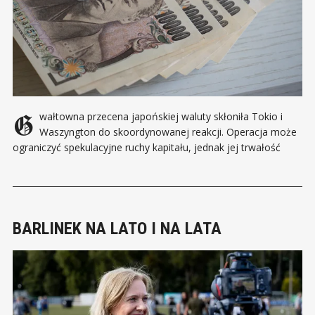
Gwałtowna przecena japońskiej waluty skłoniła Tokio i
Waszyngton do skoordynowanej reakcji. Operacja może
ograniczyć spekulacyjne ruchy kapitału, jednak jej trwałość
będzie zależeć od decyzji banków centralnych i sytuacji
gospodarczej obu państw. Japonia i Stany Zjednoczone
wkroczyły na rynek walutowy, próbując zatrzymać osłabienie
jena, którego kurs znalazł się na poziomach niewidzianych
BARLINEK NA LATO I NA LATA