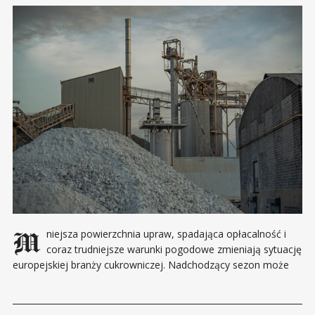
Mniejsza powierzchnia upraw, spadająca opłacalność i
coraz trudniejsze warunki pogodowe zmieniają sytuację
europejskiej branży cukrowniczej. Nadchodzący sezon może
przynieść wyraźnie niższą podaż, choć nie musi od razu
przełożyć się na podwyżki w sklepach. Produkcja cukru w Unii
Europejskiej w sezonie 2026/2027 ma spaść do około 14,13