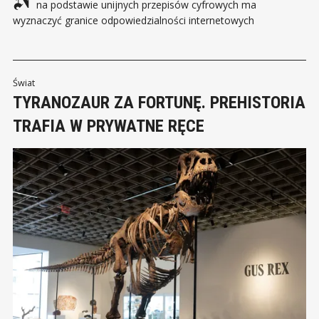
na podstawie unijnych przepisów cyfrowych ma
wyznaczyć granice odpowiedzialności internetowych
marketplace’ów. W centrum sprawy znalazły się produkty
podrobione, nielegalne lub stwarzające zagrożenie dla
konsumentów. Komisja Europejska nałożyła na AliExpress 550
mln euro kary za naruszenie obowiązków wynikających z aktu
Świat
o usługach cyfrowych,
TYRANOZAUR ZA FORTUNĘ. PREHISTORIA
TRAFIA W PRYWATNE RĘCE