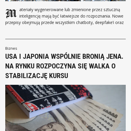
Materiały wygenerowane lub zmienione przez sztuczną
inteligencję mają być łatwiejsze do rozpoznania. Nowe
przepisy obejmują przede wszystkim chatboty, deepfake’i oraz
treści mogące wprowadzać odbiorców w błąd. Od 2 sierpnia
2026 roku obowiązują w Unii Europejskiej kolejne przepisy AI
Act. Ich celem jest zwiększenie przejrzystości wykorzystania
sztucznej inteligencji i ograniczenie
Biznes
USA I JAPONIA WSPÓLNIE BRONIĄ JENA.
NA RYNKU ROZPOCZYNA SIĘ WALKA O
STABILIZACJĘ KURSU