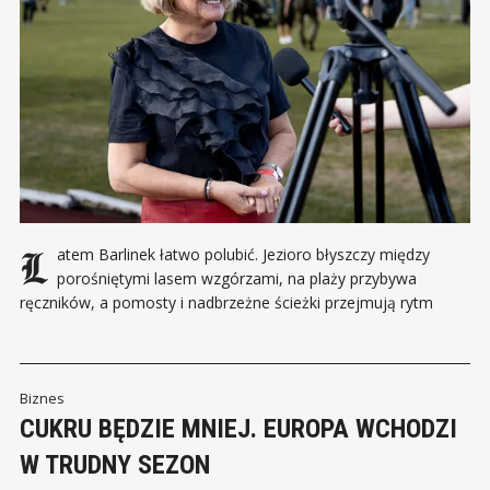
Latem Barlinek łatwo polubić. Jezioro błyszczy między
porośniętymi lasem wzgórzami, na plaży przybywa
ręczników, a pomosty i nadbrzeżne ścieżki przejmują rytm
miasta. Obok polskich turystów pojawiają się goście z Niemiec
i Danii. Młodzi ludzie spotykają się nad wodą, lokale pracują
dłużej, a Barlinek przez kilka tygodni przypomina miejscowość,
której największym
Biznes
CUKRU BĘDZIE MNIEJ. EUROPA WCHODZI
W TRUDNY SEZON