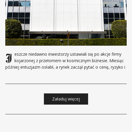
Jeszcze niedawno inwestorzy ustawiali się po akcje firmy
kojarzonej z przełomem w kosmicznym biznesie. Miesiąc
później entuzjazm osłabł, a rynek zaczął pytać o cenę, ryzyko i
perspektywy dalszego wzrostu. Giełdowy debiut SpaceX miał
być jednym z najważniejszych wydarzeń roku. Marka Elona
Muska przyciągnęła duże instytucje finansowe i inwestorów
indywidualnych, którzy
Załaduj więcej