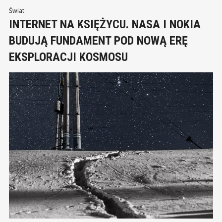
starzenie się załóg coraz wyraźniej
Świat
INTERNET NA KSIĘŻYCU. NASA I NOKIA
BUDUJĄ FUNDAMENT POD NOWĄ ERĘ
EKSPLORACJI KOSMOSU