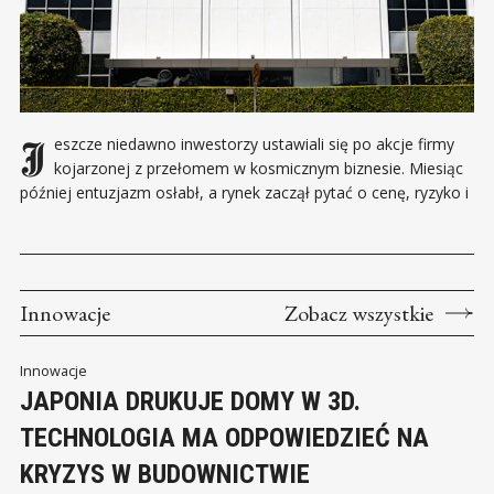
Jeszcze niedawno inwestorzy ustawiali się po akcje firmy
kojarzonej z przełomem w kosmicznym biznesie. Miesiąc
później entuzjazm osłabł, a rynek zaczął pytać o cenę, ryzyko i
perspektywy dalszego wzrostu. Giełdowy debiut SpaceX miał
być jednym z najważniejszych wydarzeń roku. Marka Elona
Muska przyciągnęła duże instytucje finansowe i inwestorów
indywidualnych, którzy
Innowacje
Zobacz wszystkie
Innowacje
JAPONIA DRUKUJE DOMY W 3D.
TECHNOLOGIA MA ODPOWIEDZIEĆ NA
KRYZYS W BUDOWNICTWIE