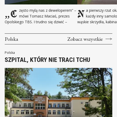
„Często mylą nas z deweloperem” –
Na pierwszy rzut oka wygląda jak
mówi Tomasz Maciaś, prezes
każdy inny samolo
Opolskiego TBS. I trudno się dziwić –
wąskie skrzydła, kabina
budynki spółki przypominają te z folderów
połyskująca w słońcu 
renomowanych firm budowlanych.
Ale chiński COMAC C91
Polska
Zobacz wszystkie
Nowoczesne, estetyczne, otoczone
samolotem. To polityc
zielenią. Ale właśnie w tym tkwi paradoks
zapisane w aluminium, 
– TBS nie działa dla zysku, lecz dla ludzi.
poliwęglanach i krzemi
Polska
Opolski TBS to dziś zupełnie inny podmiot
Pekinu: “Nie potrzebuj
SZPITAL, KTÓRY NIE TRACI TCHU
niż
czasach, gdy konflikty 