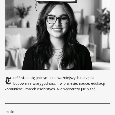
Treść stała się jednym z najważniejszych narzędzi
budowania wiarygodności - w biznesie, nauce, edukacji i
komunikacji marek osobistych. Nie wystarczy już pisać
poprawnie ani publikować regularnie. Coraz większe znaczenie
ma umiejętność porządkowania wiedzy, wydobywania sensu i
przekładania go na język, który wzmacnia reputację. Na tej idei
opiera się działalność AdkaLab - niezależnej
Polska