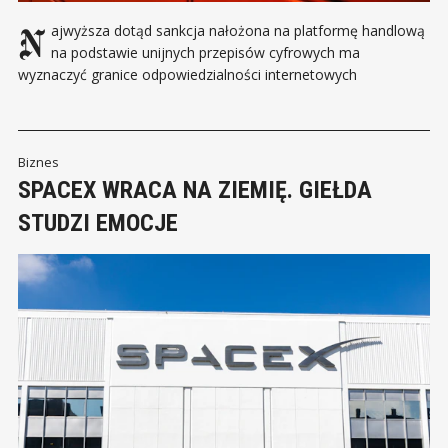
Najwyższa dotąd sankcja nałożona na platformę handlową
na podstawie unijnych przepisów cyfrowych ma
wyznaczyć granice odpowiedzialności internetowych
marketplace’ów. W centrum sprawy znalazły się produkty
podrobione, nielegalne lub stwarzające zagrożenie dla
konsumentów. Komisja Europejska nałożyła na AliExpress 550
mln euro kary za naruszenie obowiązków wynikających z aktu
Biznes
o usługach cyfrowych,
SPACEX WRACA NA ZIEMIĘ. GIEŁDA
STUDZI EMOCJE