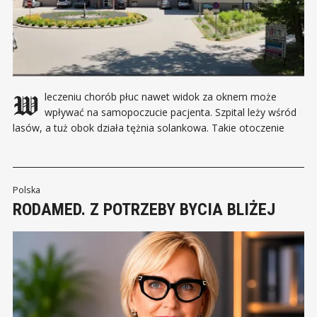
W leczeniu chorób płuc nawet widok za oknem może
wpływać na samopoczucie pacjenta. Szpital leży wśród
lasów, a tuż obok działa tężnia solankowa. Takie otoczenie
sprzyja wyciszeniu i regeneracji, choć codzienność jest
znacznie bardziej wymagająca. Współczesny szpital nie może
opierać się wyłącznie na mikroklimacie. Musi leczyć coraz
trudniejsze przypadki, pilnować
Polska
RODAMED. Z POTRZEBY BYCIA BLIŻEJ