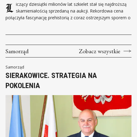
Liczący dziesiątki milionów lat szkielet stał się najdroższą
skamieniałością sprzedaną na aukcji. Rekordowa cena
połączyła fascynację prehistorią z coraz ostrzejszym sporem o
to, czy najcenniejsze znaleziska powinny trafiać do prywatnych
kolekcji, czy pozostawać w muzeach. W nowojorskim domu
aukcyjnym Sotheby’s licytacja szkieletu zakończyła się kwotą
przekraczającą 50 mln dolarów.
Samorząd
Zobacz wszystkie
Samorząd
SIERAKOWICE. STRATEGIA NA
POKOLENIA