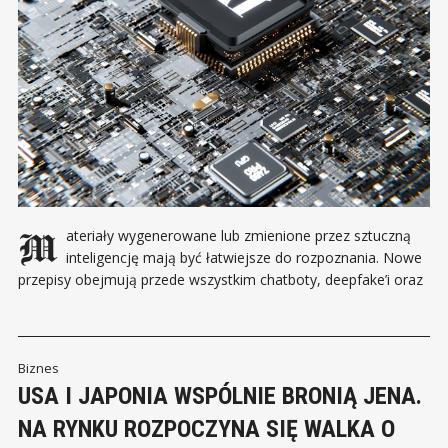
Materiały wygenerowane lub zmienione przez sztuczną
inteligencję mają być łatwiejsze do rozpoznania. Nowe
przepisy obejmują przede wszystkim chatboty, deepfake’i oraz
treści mogące wprowadzać odbiorców w błąd. Od 2 sierpnia
2026 roku obowiązują w Unii Europejskiej kolejne przepisy AI
Act. Ich celem jest zwiększenie przejrzystości wykorzystania
sztucznej inteligencji i ograniczenie
Biznes
USA I JAPONIA WSPÓLNIE BRONIĄ JENA.
NA RYNKU ROZPOCZYNA SIĘ WALKA O