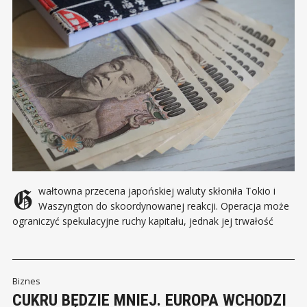
Gwałtowna przecena japońskiej waluty skłoniła Tokio i
Waszyngton do skoordynowanej reakcji. Operacja może
ograniczyć spekulacyjne ruchy kapitału, jednak jej trwałość
będzie zależeć od decyzji banków centralnych i sytuacji
gospodarczej obu państw. Japonia i Stany Zjednoczone
wkroczyły na rynek walutowy, próbując zatrzymać osłabienie
jena, którego kurs znalazł się na poziomach niewidzianych
Biznes
CUKRU BĘDZIE MNIEJ. EUROPA WCHODZI