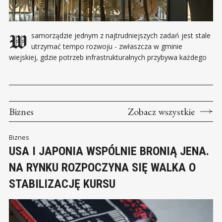
W samorządzie jednym z najtrudniejszych zadań jest stale
utrzymać tempo rozwoju - zwłaszcza w gminie
wiejskiej, gdzie potrzeb infrastrukturalnych przybywa każdego
dnia. Decyzje administracyjne i umiejętne planowanie muszą
odpowiadać na potrzeby "tu i teraz" ale również działać w
zgodzie z długofalową strategią. Właśnie tą sztuką działania na
wielu frontach
Biznes
Zobacz wszystkie
Biznes
USA I JAPONIA WSPÓLNIE BRONIĄ JENA.
NA RYNKU ROZPOCZYNA SIĘ WALKA O
STABILIZACJĘ KURSU