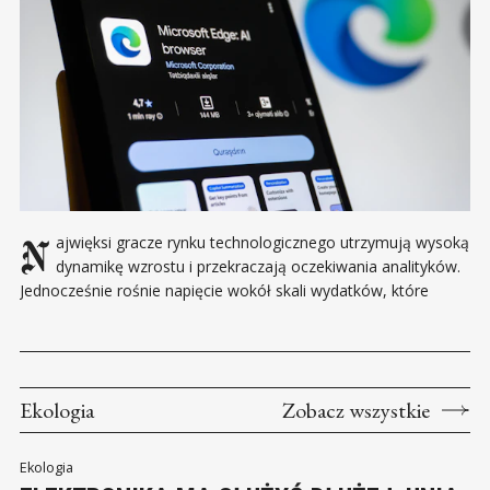
Najwięksi gracze rynku technologicznego utrzymują wysoką
dynamikę wzrostu i przekraczają oczekiwania analityków.
Jednocześnie rośnie napięcie wokół skali wydatków, które
zaczynają kształtować nowe reguły gry w całym sektorze.
Najnowsze raporty finansowe takich firm jak Microsoft,
Alphabet, Amazon oraz Meta potwierdzają, że sektor
technologiczny pozostaje w bardzo dobrej kondycji. Spółki
Ekologia
Zobacz wszystkie
utrzymują tempo
Ekologia