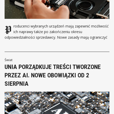
Producenci wybranych urządzeń mają zapewnić możliwość
ich naprawy także po zakończeniu okresu
odpowiedzialności sprzedawcy. Nowe zasady mają ograniczyć
liczbę elektroodpadów i sprawić, że usunięcie usterki stanie się
alternatywą dla zakupu kolejnego sprzętu. Od 31 lipca 2026
roku państwa Unii Europejskiej powinny stosować przepisy
wdrażające dyrektywę o prawie do naprawy. Zamiast
Świat
UNIA PORZĄDKUJE TREŚCI TWORZONE
PRZEZ AI. NOWE OBOWIĄZKI OD 2
SIERPNIA