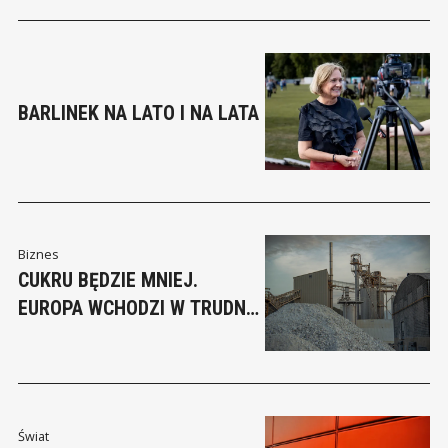
gospodarczej obu państw. Japonia i Stany Zjednoczone
wkroczyły na rynek walutowy, próbując zatrzymać osłabienie
jena, którego kurs znalazł się na poziomach niewidzianych
BARLINEK NA LATO I NA LATA
Biznes
CUKRU BĘDZIE MNIEJ.
EUROPA WCHODZI W TRUDNY
SEZON
Świat