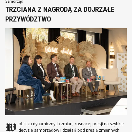
opierając się na swoim przemysłowym DNA.
Samorząd
TRZCIANA Z NAGRODĄ ZA DOJRZAŁE
PRZYWÓDZTWO
W obliczu dynamicznych zmian, rosnącej presji na szybkie
decyzje samorządów i działań pod presją zmiennych