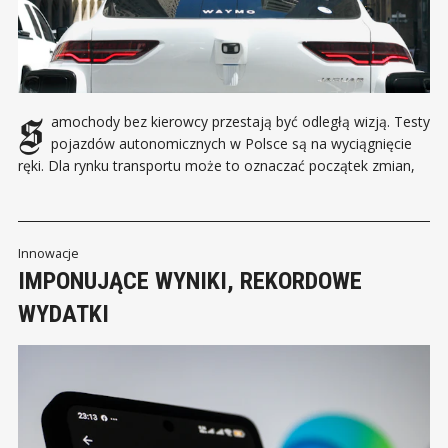
Samochody bez kierowcy przestają być odległą wizją. Testy
pojazdów autonomicznych w Polsce są na wyciągnięcie
ręki. Dla rynku transportu może to oznaczać początek zmian,
które wyznaczą nowy kierunek rozwoju branży przewozowej.
Rynek motoryzacyjny wchodzi w nowy etap. Po latach
zapowiedzi Polska przygotowuje zmiany w prawie o ruchu
drogowym, które umożliwią
Innowacje
IMPONUJĄCE WYNIKI, REKORDOWE
WYDATKI