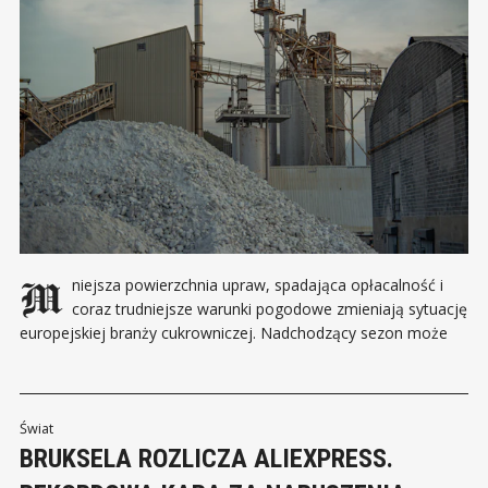
Mniejsza powierzchnia upraw, spadająca opłacalność i
coraz trudniejsze warunki pogodowe zmieniają sytuację
europejskiej branży cukrowniczej. Nadchodzący sezon może
przynieść wyraźnie niższą podaż, choć nie musi od razu
przełożyć się na podwyżki w sklepach. Produkcja cukru w Unii
Europejskiej w sezonie 2026/2027 ma spaść do około 14,13
mln ton,
Świat
BRUKSELA ROZLICZA ALIEXPRESS.