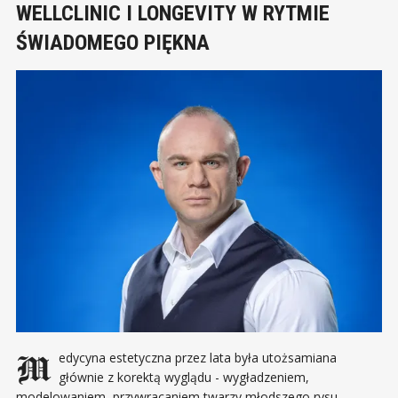
WELLCLINIC I LONGEVITY W RYTMIE
ŚWIADOMEGO PIĘKNA
Medycyna estetyczna przez lata była utożsamiana
głównie z korektą wyglądu - wygładzeniem,
modelowaniem, przywracaniem twarzy młodszego rysu.