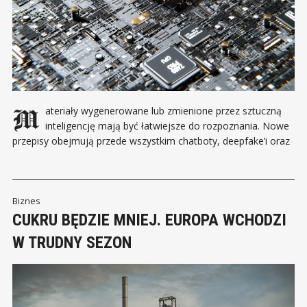
Materiały wygenerowane lub zmienione przez sztuczną
inteligencję mają być łatwiejsze do rozpoznania. Nowe
przepisy obejmują przede wszystkim chatboty, deepfake’i oraz
treści mogące wprowadzać odbiorców w błąd. Od 2 sierpnia
2026 roku obowiązują w Unii Europejskiej kolejne przepisy AI
Act. Ich celem jest zwiększenie przejrzystości wykorzystania
sztucznej inteligencji i ograniczenie
Biznes
CUKRU BĘDZIE MNIEJ. EUROPA WCHODZI
W TRUDNY SEZON