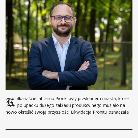
Kilkanaście lat temu Pionki były przykładem miasta, które
po upadku dużego zakładu produkcyjnego musiało na
nowo określić swoją przyszłość. Likwidacja Pronitu oznaczała
utratę miejsc pracy oraz zahamowanie rozwoju i narastające
problemy demograficzne. Dziś coraz wyraźniej widać, że
miasto ponownie zaczyna odgrywać istotną rolę gospodarczą -