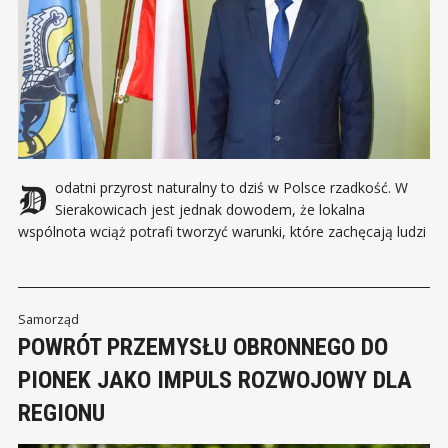
Dodatni przyrost naturalny to dziś w Polsce rzadkość. W
Sierakowicach jest jednak dowodem, że lokalna
wspólnota wciąż potrafi tworzyć warunki, które zachęcają ludzi
do pozostania i budowania tutaj swojej przyszłości.
Sierakowice rozwijają się według zasad dobrze prowadzonego
gospodarstwa. Zanim zapadnie decyzja, trzeba policzyć koszty,
przejść procedury i sprawdzić, czy pomysł
Samorząd
POWRÓT PRZEMYSŁU OBRONNEGO DO
PIONEK JAKO IMPULS ROZWOJOWY DLA
REGIONU