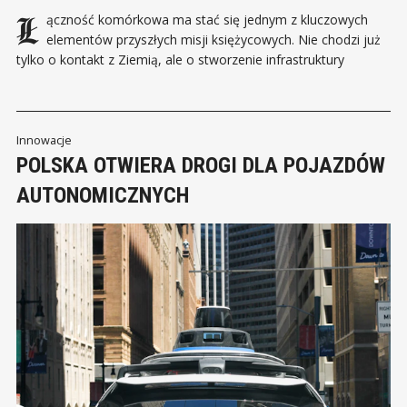
Łączność komórkowa ma stać się jednym z kluczowych
elementów przyszłych misji księżycowych. Nie chodzi już
tylko o kontakt z Ziemią, ale o stworzenie infrastruktury
potrzebnej do stałej obecności człowieka poza naszą planetą.
NASA i Nokia pracują nad rozwiązaniem, które jeszcze
niedawno mogło brzmieć jak technologiczna ciekawostka:
siecią 4G na Księżycu.
Innowacje
POLSKA OTWIERA DROGI DLA POJAZDÓW
AUTONOMICZNYCH