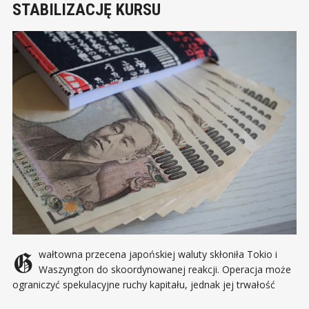
STABILIZACJĘ KURSU
Gwałtowna przecena japońskiej waluty skłoniła Tokio i
Waszyngton do skoordynowanej reakcji. Operacja może
ograniczyć spekulacyjne ruchy kapitału, jednak jej trwałość
będzie zależeć od decyzji banków centralnych i sytuacji