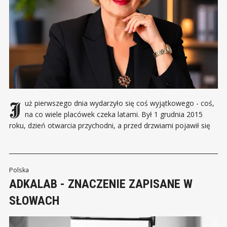
Już pierwszego dnia wydarzyło się coś wyjątkowego - coś,
na co wiele placówek czeka latami. Był 1 grudnia 2015
roku, dzień otwarcia przychodni, a przed drzwiami pojawił się
tłum pacjentów. Przyszli przede wszystkim za Robertem
Wercem, lekarzem i mężem Danuty Werc, założycielki
Rodamedu. Przez lata zdobywał ich zaufanie i stał się
Polska
ADKALAB - ZNACZENIE ZAPISANE W
SŁOWACH