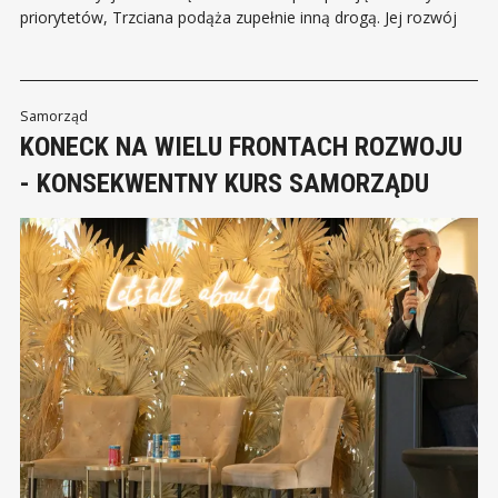
priorytetów, Trzciana podąża zupełnie inną drogą. Jej rozwój
jest wynikiem konsekwentnie realizowanej strategii,
zakorzenionej w jasnej wizji i codziennej, systematycznej
pracy. W ostatnich latach gmina stała się jednym z najszybciej
rozwijających się samorządów w regionie.
Samorząd
KONECK NA WIELU FRONTACH ROZWOJU
- KONSEKWENTNY KURS SAMORZĄDU