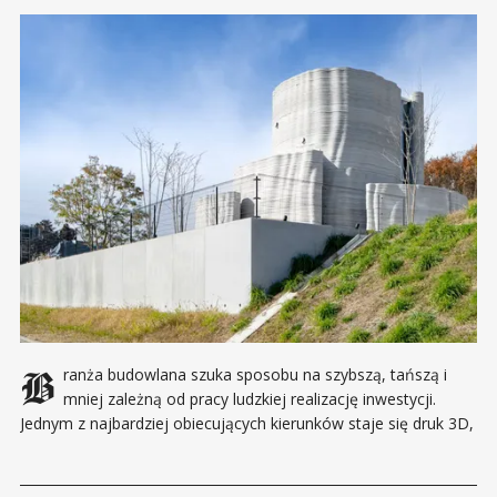
Branża budowlana szuka sposobu na szybszą, tańszą i
mniej zależną od pracy ludzkiej realizację inwestycji.
Jednym z najbardziej obiecujących kierunków staje się druk 3D,
który w Japonii przeszedł właśnie ważny test. Japońskie
budownictwo znalazło się pod silną presją. Rosnące ceny
materiałów, niedobór wykwalifikowanych pracowników i