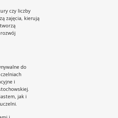
ury czy liczby
ą zajęcia, kierują
 tworzą
 rozwój
ównywalne do
czelniach
cyjne i
stochowskiej.
astem, jak i
czelni.
ami i