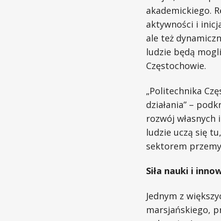
akademickiego. Re
aktywności i inicj
ale też dynamicz
ludzie będą mogli
Częstochowie.
„Politechnika Cz
działania” – podk
rozwój własnych i
ludzie uczą się t
sektorem przemy
Siła nauki i innow
Jednym z większyc
marsjańskiego, p