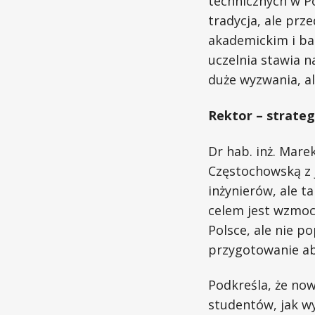
technicznych w Po
tradycja, ale pr
akademickim i b
uczelnia stawia n
duże wyzwania, al
Rektor – strateg
Dr hab. inż. Mare
Częstochowską z j
inżynierów, ale t
celem jest wzmocn
Polsce, ale nie p
przygotowanie ab
Podkreśla, że now
studentów, jak w