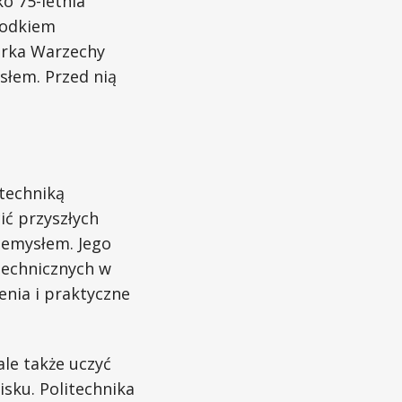
o 75-letnia
rodkiem
arka Warzechy
słem. Przed nią
itechniką
ić przyszłych
rzemysłem. Jego
 technicznych w
enia i praktyczne
ale także uczyć
ku. Politechnika