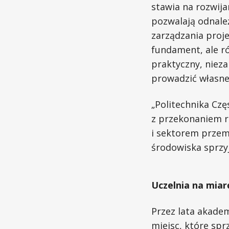
stawia na rozwija
pozwalają odnaleź
zarządzania proj
fundament, ale ró
praktyczny, niez
prowadzić własne
„Politechnika Czę
z przekonaniem re
i sektorem przem
środowiska sprzy
Uczelnia na miar
Przez lata akade
miejsc, które spr