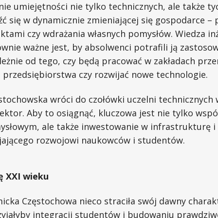
nie umiejętności nie tylko technicznych, ale także ty
ć się w dynamicznie zmieniającej się gospodarce – 
ektami czy wdrażania własnych pomysłów. Wiedza inż
wnie ważne jest, by absolwenci potrafili ją zastos
ależnie od tego, czy będą pracować w zakładach prz
 przedsiębiorstwa czy rozwijać nowe technologie.
stochowska wróci do czołówki uczelni technicznych 
ktor. Aby to osiągnąć, kluczowa jest nie tylko wsp
ysłowym, ale także inwestowanie w infrastrukturę i
jającego rozwojowi naukowców i studentów.
ę XXI wieku
micka Częstochowa nieco straciła swój dawny charak
zyjałyby integracji studentów i budowaniu prawdziw