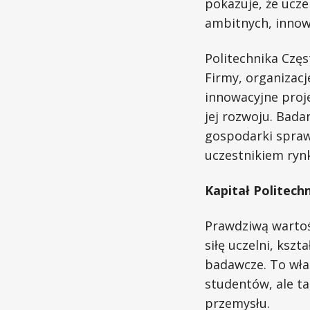
pokazuje, że ucze
ambitnych, innow
Politechnika Czę
Firmy, organizacj
innowacyjne proje
jej rozwoju. Bada
gospodarki sprawi
uczestnikiem ryn
Kapitał Politechn
Prawdziwą wartośc
siłę uczelni, kszt
badawcze. To właś
studentów, ale t
przemysłu.