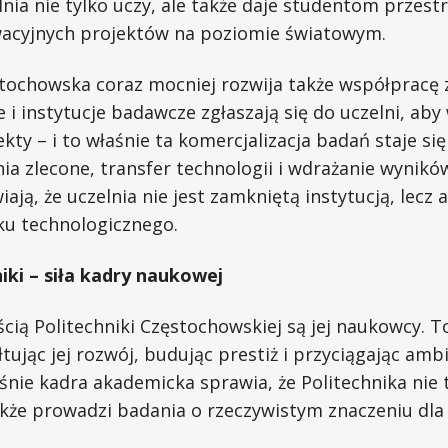
lnia nie tylko uczy, ale także daje studentom przestr
acyjnych projektów na poziomie światowym.
stochowska coraz mocniej rozwija także współpracę
e i instytucje badawcze zgłaszają się do uczelni, aby
kty – i to właśnie ta komercjalizacja badań staje się
nia zlecone, transfer technologii i wdrażanie wynikó
ają, że uczelnia nie jest zamkniętą instytucją, lecz
ku technologicznego.
iki – siła kadry naukowej
ią Politechniki Częstochowskiej są jej naukowcy. T
ałtując jej rozwój, budując prestiż i przyciągając amb
nie kadra akademicka sprawia, że Politechnika nie t
akże prowadzi badania o rzeczywistym znaczeniu dla