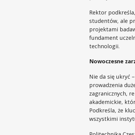
Rektor podkreśla, 
studentów, ale pr
projektami badaw
fundament uczelni
technologii.
Nowoczesne zarzą
Nie da się ukryć
prowadzenia duże
zagranicznych, r
akademickie, któ
Podkreśla, że klu
wszystkimi insty
Politechnika Czę