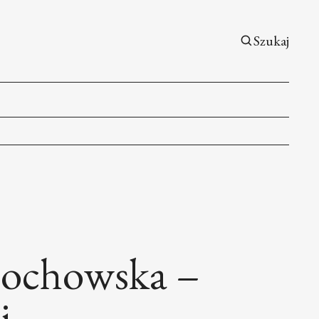
Szukaj
stochowska –
j