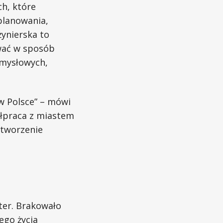
ch, które
planowania,
ynierska to
ować w sposób
emysłowych,
w Polsce” – mówi
ółpraca z miastem
 tworzenie
ter. Brakowało
ego życia