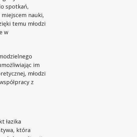
do spotkań,
o miejscem nauki,
ięki temu młodzi
ie w
amodzielnego
umożliwiając im
retycznej, młodzi
 współpracy z
t łazika
tywa, która