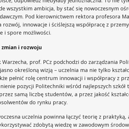
lsce, odpowiedź niebyłaby jednoznaczna. To nie tylk
zede wszystkim ambicja, by stać się nowoczesnym oś
adawczym. Pod kierownictwem rektora profesora M
a rozwój, innowacje i ściślejszą współpracę z przemy
e i spore możliwości.
 zmian i rozwoju
k Warzecha, prof. PCz podchodzi do zarządzania Pol
asno określoną wizją – uczelnia ma nie tylko kształc
akże pełnić rolę centrum innowacji i współpracy z p
ienie pozycji Politechniki wśród najlepszych szkół
oprzez samą liczbę studentów, a przez jakość kształc
solwentów do rynku pracy.
oczesna uczelnia powinna łączyć teorię z praktyką, 
ykorzystywać zdobytą wiedzę w zawodowym środowis