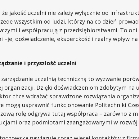
że jakość uczelni nie zależy wyłącznie od infrastrukt
zede wszystkim od ludzi, którzy na co dzień prowadz
czymi i współpracują z przedsiębiorstwami. To oni
 –jej doświadczenie, eksperckość i realny wpływ na
dzanie i przyszłość uczelni
 – zarządzanie uczelnią techniczną to wyzwanie por
j organizacji. Dzięki doświadczeniom zdobytym na u
ektor chce wdrażać sprawdzone rozwiązania organiza
re mogą usprawnić funkcjonowanie Politechniki Czę
czową rolę odgrywa tutaj współpraca – zarówno z mi
tucjami oraz podmiotami zaangażowanymi w rozwój u
stochowska nawiązuje coraz więcej kontaktów z firm