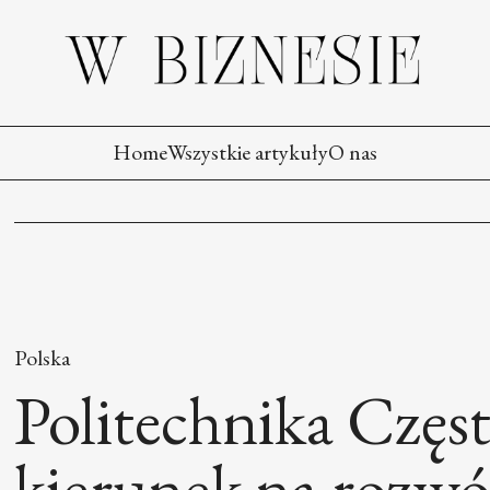
Home
Wszystkie artykuły
O nas
Polska
Politechnika Czę
kierunek na rozwó