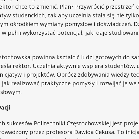
ktor chce to zmienić. Plan? Przywrócić przestrzeń 
atyw studenckich, tak aby uczelnia stała się nie tylk
nym ośrodkiem wymiany pomysłów i doświadczeń. Dz
 w pełni wykorzystać potencjał, jaki daje studiowan
ęstochowska powinna kształcić ludzi gotowych do s
reśla rektor. Uczelnia aktywnie wspiera studentów, 
nicjatyw i projektów. Oprócz zdobywania wiedzy teo
u, jak realizować praktyczne pomysły i rozwijać je we
słowym.
acji
h sukcesów Politechniki Częstochowskiej jest projek
rowadzony przez profesora Dawida Cekusa. To inicja