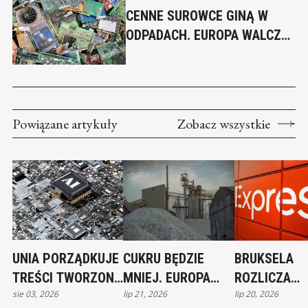
CENNE SUROWCE GINĄ W
ODPADACH. EUROPA WALCZY
O MILIARDY ZE ŚMIECI
Powiązane artykuły
Zobacz wszystkie
UNIA PORZĄDKUJE
CUKRU BĘDZIE
BRUKSELA
TREŚCI TWORZONE
MNIEJ. EUROPA
ROZLICZA
sie 03, 2026
lip 21, 2026
lip 20, 2026
PRZEZ AI. NOWE
WCHODZI W
ALIEXPRESS.