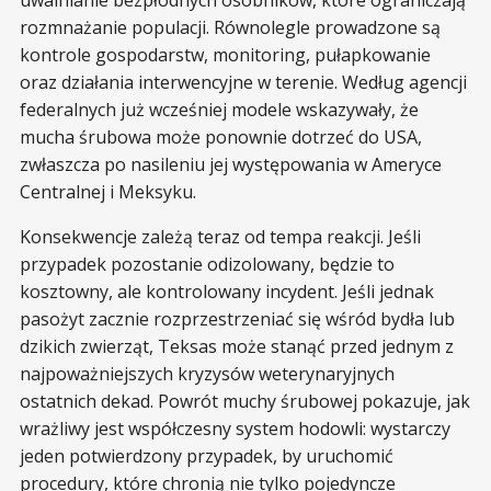
uwalnianie bezpłodnych osobników, które ograniczają
rozmnażanie populacji. Równolegle prowadzone są
kontrole gospodarstw, monitoring, pułapkowanie
oraz działania interwencyjne w terenie. Według agencji
federalnych już wcześniej modele wskazywały, że
mucha śrubowa może ponownie dotrzeć do USA,
zwłaszcza po nasileniu jej występowania w Ameryce
Centralnej i Meksyku.
Konsekwencje zależą teraz od tempa reakcji. Jeśli
przypadek pozostanie odizolowany, będzie to
kosztowny, ale kontrolowany incydent. Jeśli jednak
pasożyt zacznie rozprzestrzeniać się wśród bydła lub
dzikich zwierząt, Teksas może stanąć przed jednym z
najpoważniejszych kryzysów weterynaryjnych
ostatnich dekad. Powrót muchy śrubowej pokazuje, jak
wrażliwy jest współczesny system hodowli: wystarczy
jeden potwierdzony przypadek, by uruchomić
procedury, które chronią nie tylko pojedyncze