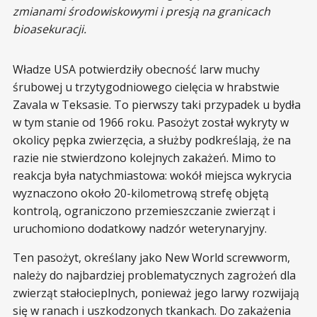
zmianami środowiskowymi i presją na granicach
bioasekuracji.
Władze USA potwierdziły obecność larw muchy
śrubowej u trzytygodniowego cielęcia w hrabstwie
Zavala w Teksasie. To pierwszy taki przypadek u bydła
w tym stanie od 1966 roku. Pasożyt został wykryty w
okolicy pępka zwierzęcia, a służby podkreślają, że na
razie nie stwierdzono kolejnych zakażeń. Mimo to
reakcja była natychmiastowa: wokół miejsca wykrycia
wyznaczono około 20-kilometrową strefę objętą
kontrolą, ograniczono przemieszczanie zwierząt i
uruchomiono dodatkowy nadzór weterynaryjny.
Ten pasożyt, określany jako New World screwworm,
należy do najbardziej problematycznych zagrożeń dla
zwierząt stałocieplnych, ponieważ jego larwy rozwijają
się w ranach i uszkodzonych tkankach. Do zakażenia