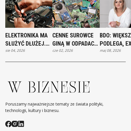
ELEKTRONIKA MA
CENNE SUROWCE
BDO: WIĘKS
SŁUŻYĆ DŁUŻEJ.
GINĄ W ODPADACH.
PODLEGA, E
sie 04, 2026
cze 02, 2026
maj 08, 2026
UNIA WZMACNIA
EUROPA WALCZY O
POMAGA
PRAWO DO
MILIARDY ZE
NAPRAWY
ŚMIECI
Poruszamy najważniejsze tematy ze świata polityki,
technologii, kultury i biznesu.