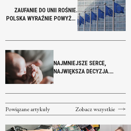
ZAUFANIE DO UNII ROŚNIE.
POLSKA WYRAŹNIE POWYŻEJ
EUROPEJSKIEJ ŚREDNIEJ
NAJMNIEJSZE SERCE,
NAJWIĘKSZA DECYZJA.
PRZESZCZEP U
PIĘCIOMIESIĘCZNEGO
IGNACEGO
Powiązane artykuły
Zobacz wszystkie