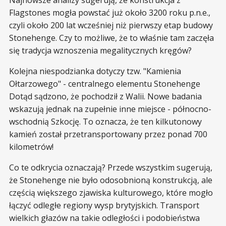
Najnowsze analizy sugerują, że konstrukcja z
Flagstones mogła powstać już około 3200 roku p.n.e.,
czyli około 200 lat wcześniej niż pierwszy etap budowy
Stonehenge. Czy to możliwe, że to właśnie tam zaczęła
się tradycja wznoszenia megalitycznych kręgów?
Kolejna niespodzianka dotyczy tzw. "Kamienia
Ołtarzowego" - centralnego elementu Stonehenge
Dotąd sądzono, że pochodził z Walii. Nowe badania
wskazują jednak na zupełnie inne miejsce - północno-
wschodnią Szkocję. To oznacza, że ten kilkutonowy
kamień został przetransportowany przez ponad 700
kilometrów!
Co te odkrycia oznaczają? Przede wszystkim sugerują,
że Stonehenge nie było odosobnioną konstrukcją, ale
częścią większego zjawiska kulturowego, które mogło
łączyć odległe regiony wysp brytyjskich. Transport
wielkich głazów na takie odległości i podobieństwa