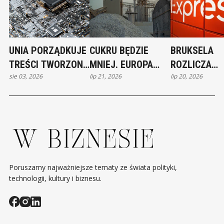
UNIA PORZĄDKUJE
CUKRU BĘDZIE
BRUKSELA
TREŚCI TWORZONE
MNIEJ. EUROPA
ROZLICZA
sie 03, 2026
lip 21, 2026
lip 20, 2026
PRZEZ AI. NOWE
WCHODZI W
ALIEXPRESS.
OBOWIĄZKI OD 2
TRUDNY SEZON
REKORDOWA
SIERPNIA
ZA NARUSZE
Poruszamy najważniejsze tematy ze świata polityki,
technologii, kultury i biznesu.