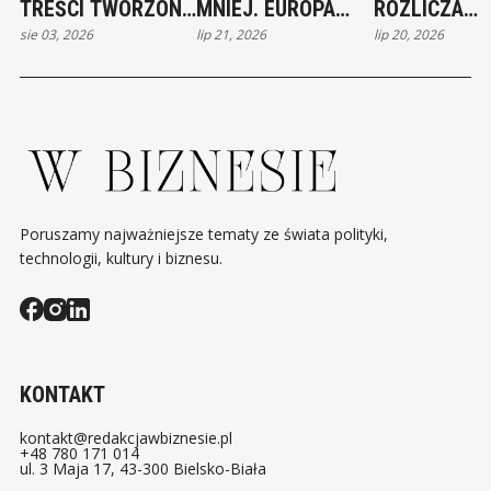
TREŚCI TWORZONE
MNIEJ. EUROPA
ROZLICZA
sie 03, 2026
lip 21, 2026
lip 20, 2026
PRZEZ AI. NOWE
WCHODZI W
ALIEXPRESS.
OBOWIĄZKI OD 2
TRUDNY SEZON
REKORDOWA
SIERPNIA
ZA NARUSZE
Poruszamy najważniejsze tematy ze świata polityki,
technologii, kultury i biznesu.
KONTAKT
kontakt@redakcjawbiznesie.pl
+48 780 171 014
ul. 3 Maja 17, 43-300 Bielsko-Biała