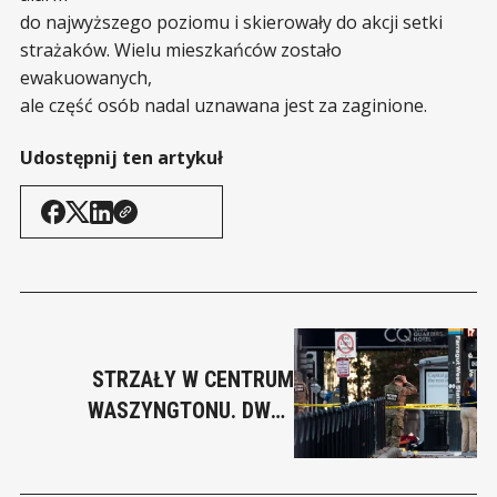
do najwyższego poziomu i skierowały do akcji setki
strażaków. Wielu mieszkańców zostało
ewakuowanych,
ale część osób nadal uznawana jest za zaginione.
Udostępnij ten artykuł
STRZAŁY W CENTRUM
WASZYNGTONU. DWAJ
ŻOŁNIERZE GWARDII
NARODOWEJ CIĘŻKO RANNI