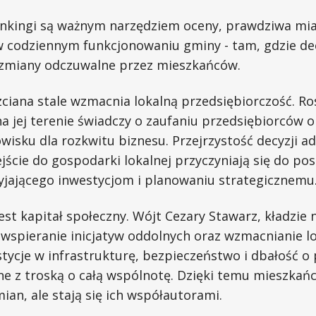
ankingi są ważnym narzędziem oceny, prawdziwa mia
 codziennym funkcjonowaniu gminy - tam, gdzie dec
 zmiany odczuwalne przez mieszkańców.
iana stale wzmacnia lokalną przedsiębiorczość. Ros
a jej terenie świadczy o zaufaniu przedsiębiorców o
isku dla rozkwitu biznesu. Przejrzystość decyzji ad
ście do gospodarki lokalnej przyczyniają się do po
zyjającego inwestycjom i planowaniu strategicznemu
est kapitał społeczny. Wójt Cezary Stawarz, kładzie 
wspieranie inicjatyw oddolnych oraz wzmacnianie lo
tycje w infrastrukturę, bezpieczeństwo i dbałość o
ne z troską o całą wspólnotę. Dzięki temu mieszkańc
ian, ale stają się ich współautorami.