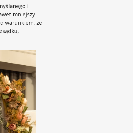
myślanego i
nawet mniejszy
d warunkiem, że
ozsądku,