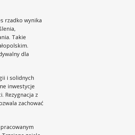
es rzadko wynika
lenia,
nia. Takie
ałopolskim.
dywalny dla
i i solidnych
ne inwestycje
i. Rezygnacja z
pozwala zachować
 opracowanym