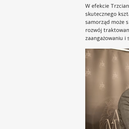
W efekcie Trzcian
skutecznego kszta
samorząd może sk
rozwój traktowany
zaangażowaniu i 