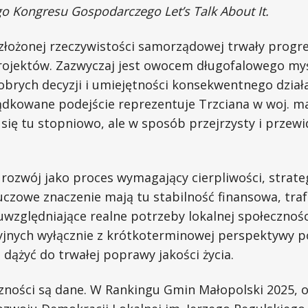
 Kongresu Gospodarczego Let’s Talk About It.
 złożonej rzeczywistości samorządowej trwały progr
rojektów. Zazwyczaj jest owocem długofalowego myś
brych decyzji i umiejętności konsekwentnego działa
ądkowane podejście reprezentuje Trzciana w woj. m
ię tu stopniowo, ale w sposób przejrzysty i przewi
ozwój jako proces wymagający cierpliwości, strategi
czowe znaczenie mają tu stabilność finansowa, traf
względniające realne potrzeby lokalnej społecznośc
yjnych wyłącznie z krótkoterminowej perspektywy 
i dążyć do trwałej poprawy jakości życia.
ności są dane. W Rankingu Gmin Małopolski 2025,