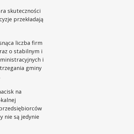
ra skuteczności
yzje przekładają
nąca liczba firm
raz o stabilnym i
ministracyjnych i
strzegania gminy
.
nacisk na
kalnej
 przedsiębiorców
y nie są jedynie