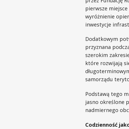
przez Fundację Ro
pierwsze miejsce 
wyróżnienie opier
inwestycje infras
Dodatkowym potwi
przyznana podcza
szerokim zakresi
które rozwijają s
długoterminowym 
samorządu teryto
Podstawą tego mo
jasno określone p
nadmiernego obci
Codzienność jak