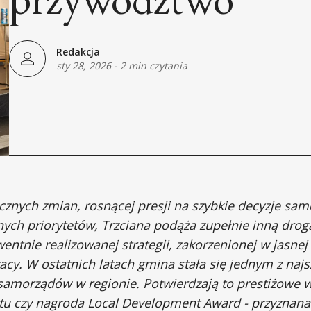
Redakcja
sty 28, 2026
-
2 min czytania
znych zmian, rosnącej presji na szybkie decyzje sam
ych priorytetów, Trzciana podąża zupełnie inną drogą.
tnie realizowanej strategii, zakorzenionej w jasnej w
acy. W ostatnich latach gmina stała się jednym z najs
 samorządów w regionie. Potwierdzają to prestiżowe w
atu czy nagroda Local Development Award - przyznan