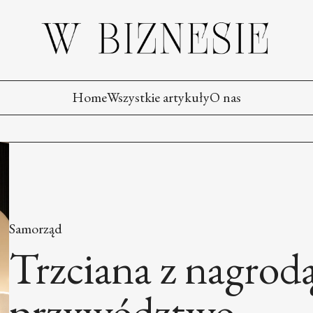
Home
Wszystkie artykuły
O nas
Samorząd
Trzciana z nagrodą
przywództwo