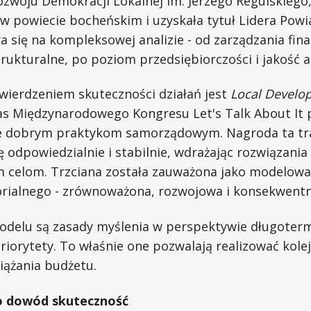
zwoju Demokracji Lokalnej im. Jerzego Regulskiego,
w powiecie bocheńskim i uzyskała tytuł Lidera Powi
a się na kompleksowej analizie - od zarządzania fin
trukturalne, po poziom przedsiębiorczości i jakość a
erdzeniem skuteczności działań jest
Local Develo
s Międzynarodowego Kongresu Let's Talk About It
e dobrym praktykom samorządowym. Nagroda ta tra
ię odpowiedzialnie i stabilnie, wdrażając rozwiązania
celom. Trzciana została zauważona jako modelowa
rialnego - zrównoważona, rozwojowa i konsekwentn
delu są zasady myślenia w perspektywie długoter
riorytety. To właśnie one pozwalają realizować kole
ążania budżetu.
o dowód skuteczność