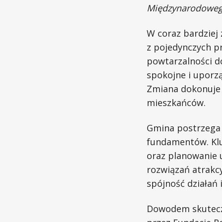
Międzynarodowego
W coraz bardziej
z pojedynczych p
powtarzalności do
spokojne i uporz
Zmiana dokonuje s
mieszkańców.
Gmina postrzega r
fundamentów. Klu
oraz planowanie u
rozwiązań atrakc
spójność działań 
Dowodem skutecz