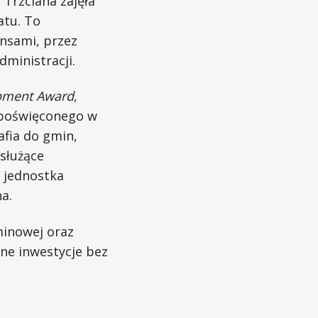
 Trzciana zajęła
atu. To
ansami, przez
dministracji.
pment Award
,
 poświęconego w
fia do gmin,
 służące
 jednostka
a.
minowej oraz
jne inwestycje bez