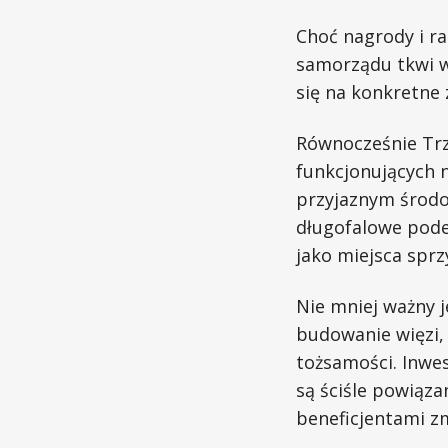
Choć nagrody i r
samorządu tkwi w
się na konkretne
Równocześnie Trzc
funkcjonujących n
przyjaznym środow
długofalowe podej
jako miejsca spr
Nie mniej ważny j
budowanie więzi, 
tożsamości. Inwes
są ściśle powiąza
beneficjentami zm